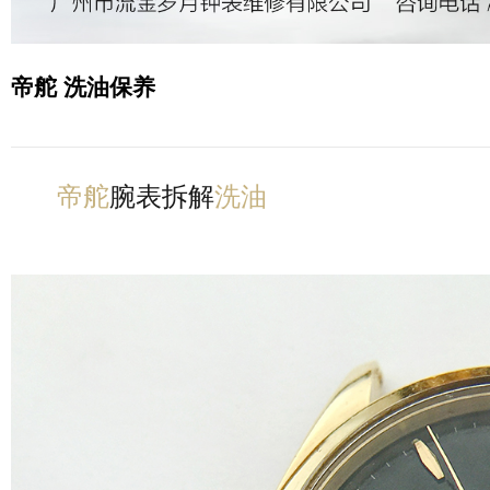
帝舵 洗油保养
帝舵
腕表拆解
洗油