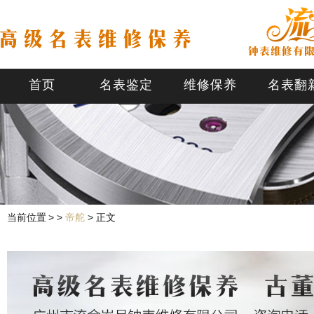
首页
名表鉴定
维修保养
名表翻
当前位置
>
>
帝舵
> 正文